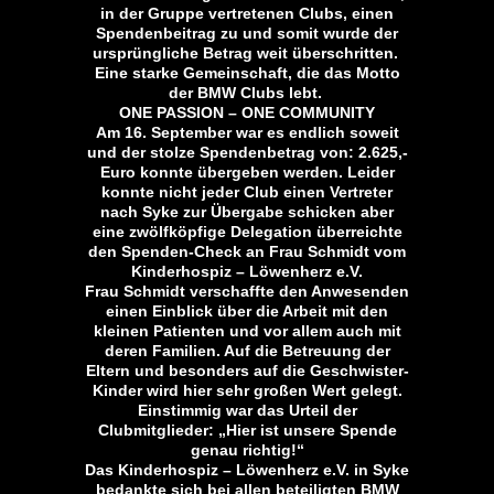
in der Gruppe vertretenen Clubs, einen
Spendenbeitrag zu und somit wurde der
ursprüngliche Betrag weit überschritten.
Eine starke Gemeinschaft, die das Motto
der BMW Clubs lebt.
ONE PASSION – ONE COMMUNITY
Am 16. September war es endlich soweit
und der stolze Spendenbetrag von: 2.625,-
Euro konnte übergeben werden. Leider
konnte nicht jeder Club einen Vertreter
nach Syke zur Übergabe schicken aber
eine zwölfköpfige Delegation überreichte
den Spenden-Check an Frau Schmidt vom
Kinderhospiz – Löwenherz e.V.
Frau Schmidt verschaffte den Anwesenden
einen Einblick über die Arbeit mit den
kleinen Patienten und vor allem auch mit
deren Familien. Auf die Betreuung der
Eltern und besonders auf die Geschwister-
Kinder wird hier sehr großen Wert gelegt.
Einstimmig war das Urteil der
Clubmitglieder: „Hier ist unsere Spende
genau richtig!“
Das Kinderhospiz – Löwenherz e.V. in Syke
bedankte sich bei allen beteiligten BMW