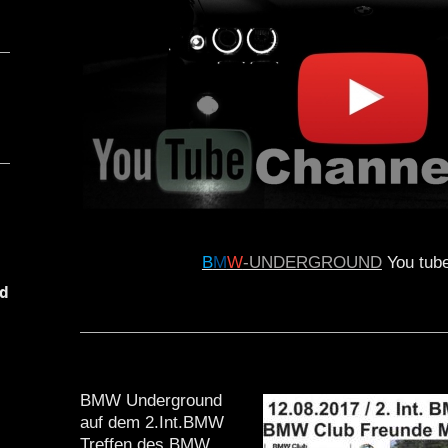
B
M
W
-UNDERGROUND
You tub
 
BMW Underground
auf dem 2.Int.BMW
Treffen des BMW