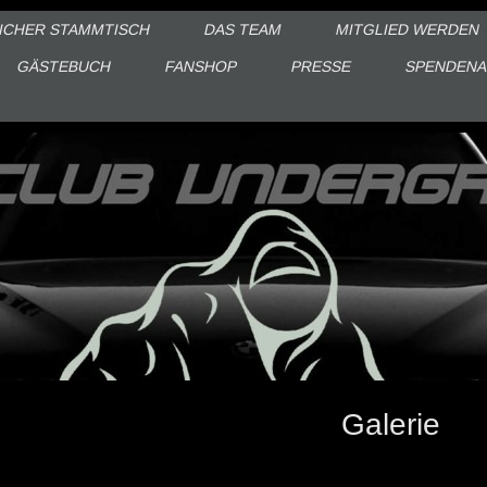
ICHER STAMMTISCH
DAS TEAM
MITGLIED WERDEN
GÄSTEBUCH
FANSHOP
PRESSE
SPENDENA
Galerie