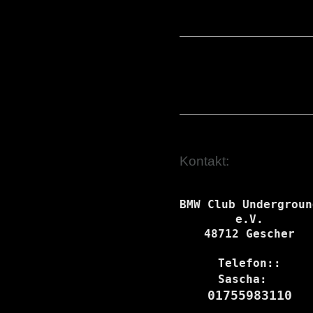
Kontakt:
BMW Club Underground
e.V.

48712 Gescher

Telefon::

Sascha: 
01755983110